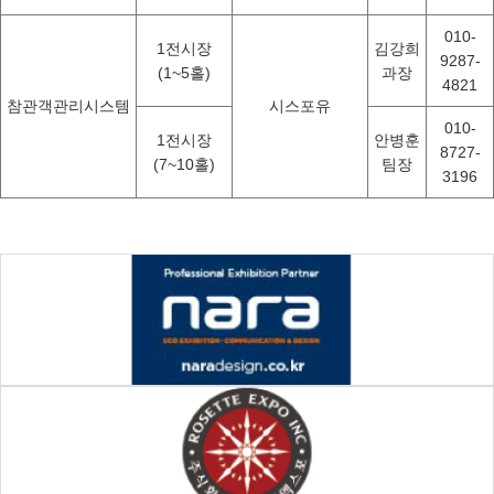
010-
1전시장
김강희
9287-
(1~5홀)
과장
4821
참관객관리시스템
시스포유
010-
1전시장
안병훈
8727-
(7~10홀)
팀장
3196