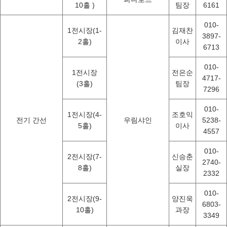
10홀 )
팀장
6161
010-
1전시장(1-
김재찬
3897-
2홀)
이사
6713
010-
1전시장
전은순
4717-
(3홀)
팀장
7296
010-
1전시장(4-
조호익
전기 간선
우림샤인
5238-
5홀)
이사
4557
010-
2전시장(7-
신승춘
2740-
8홀)
실장
2332
010-
2전시장(9-
양진욱
6803-
10홀)
과장
3349