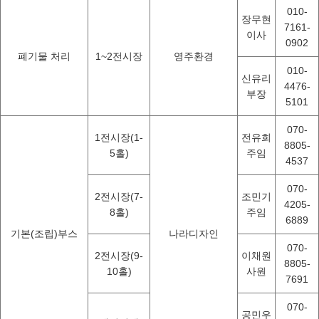
010-
장무현
7161-
이사
0902
폐기물 처리
1~2전시장
영주환경
010-
신유리
4476-
부장
5101
070-
1전시장(1-
전유희
8805-
5홀)
주임
4537
070-
2전시장(7-
조민기
4205-
8홀)
주임
6889
기본(조립)부스
나라디자인
070-
2전시장(9-
이채원
8805-
10홀)
사원
7691
070-
공민우