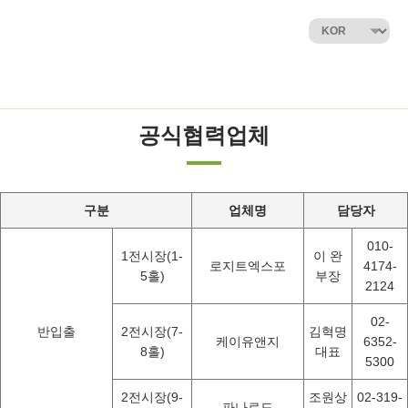
공식협력업체
구분
업체명
담당자
010-
1전시장(1-
이 완
로지트엑스포
4174-
5홀)
부장
2124
02-
반입출
2전시장(7-
김혁명
케이유앤지
6352-
8홀)
대표
5300
2전시장(9-
조원상
02-319-
파나로드