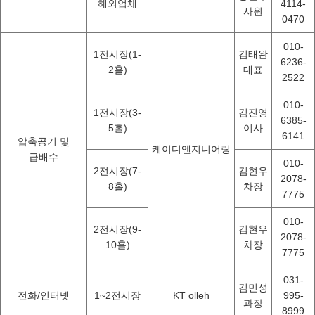
해외업체
4114-
사원
0470
010-
1전시장(1-
김태완
6236-
2홀)
대표
2522
010-
1전시장(3-
김진영
6385-
5홀)
이사
6141
압축공기 및
케이디엔지니어링
급배수
010-
2전시장(7-
김현우
2078-
8홀)
차장
7775
010-
2전시장(9-
김현우
2078-
10홀)
차장
7775
031-
김민성
전화/인터넷
1~2전시장
KT olleh
995-
과장
8999