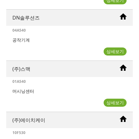
상세보기
DN솔루션즈
04A540
공작기계
상세보기
(주)스맥
01A540
머시닝센터
상세보기
(주)에이치케이
10F530